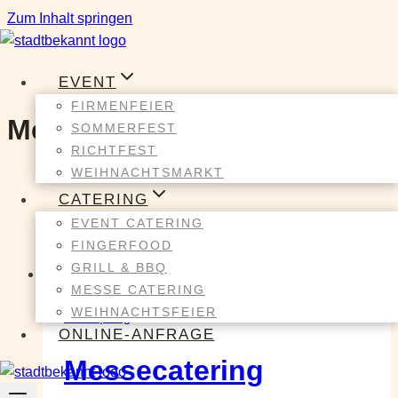
Zum Inhalt springen
EVENT
FIRMENFEIER
Messe
SOMMERFEST
RICHTFEST
WEIHNACHTSMARKT
CATERING
EVENT CATERING
FINGERFOOD
GRILL & BBQ
MESSE CATERING
WEIHNACHTSFEIER
event | blog
ONLINE-ANFRAGE
Messecatering