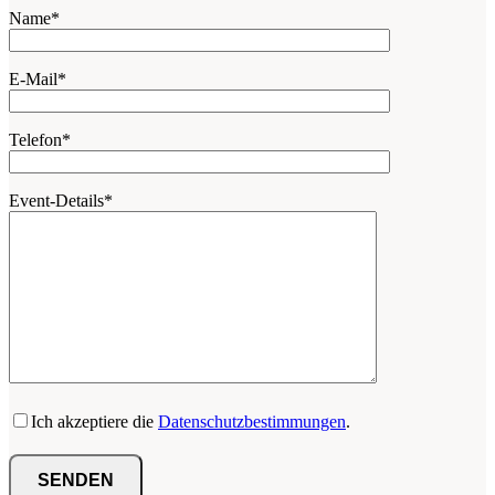
Name*
E-Mail*
Telefon*
Event-Details*
Bitte lasse dieses Feld leer.
Ich akzeptiere die
Datenschutzbestimmungen
.