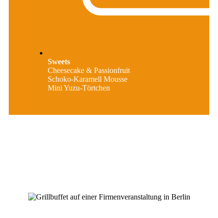
Sweets
Cheesecake & Passionfruit
Schoko-Karamell Mousse
Mini Yuzu-Törtchen